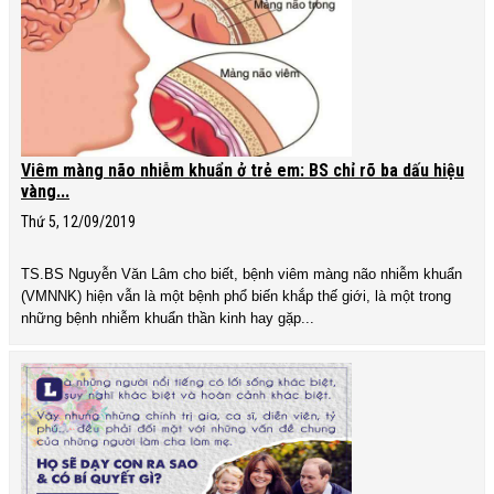
Viêm màng não nhiễm khuẩn ở trẻ em: BS chỉ rõ ba dấu hiệu
vàng...
Thứ 5, 12/09/2019
TS.BS Nguyễn Văn Lâm cho biết, bệnh viêm màng não nhiễm khuẩn
(VMNNK) hiện vẫn là một bệnh phổ biến khắp thế giới, là một trong
những bệnh nhiễm khuẩn thần kinh hay gặp...