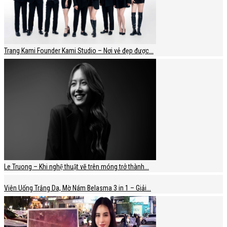
Trang Kami Founder Kami Studio – Nơi vẻ đẹp được...
Le Truong – Khi nghệ thuật vẽ trên móng trở thành...
Viên Uống Trắng Da, Mờ Nám Belasma 3 in 1 – Giải...