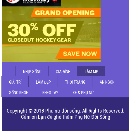
NHỊP SỐNG
GIA ĐÌNH
LÀM MẸ
GIẢI TRÍ
LÀM ĐẸP
THỜI TRANG
ĂN NGON
SỐNG KHỎE
KHÉO TAY
XE & PHỤ NỮ
Copyright © 2018 Phụ nữ đời sống. All Rights Reserved.
Cảm ơn bạn đã ghé thăm Phụ Nữ Đời Sống