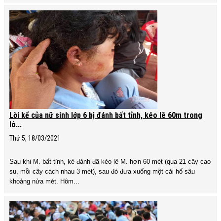
Lời kể của nữ sinh lớp 6 bị đánh bất tỉnh, kéo lê 60m trong
lô...
Thứ 5, 18/03/2021
Sau khi M. bất tỉnh, kẻ đánh đã kéo lê M. hơn 60 mét (qua 21 cây cao
su, mỗi cây cách nhau 3 mét), sau đó đưa xuống một cái hố sâu
khoảng nửa mét. Hôm...