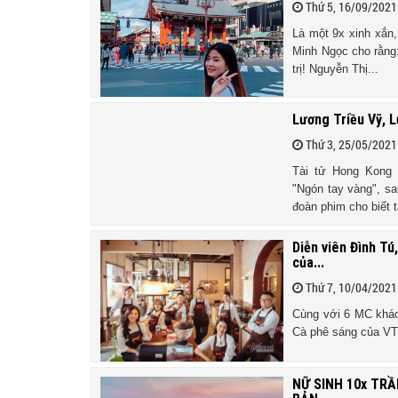
Thứ 5, 16/09/2021
Là một 9x xinh xắn,
Minh Ngọc cho rằng:
trị! Nguyễn Thị...
Lương Triều Vỹ, 
Thứ 3, 25/05/2021
Tài tử Hong Kong
"Ngón tay vàng", sa
đoàn phim cho biết t
Diễn viên Đình T
của...
Thứ 7, 10/04/2021
Cùng với 6 MC khác
Cà phê sáng của VT
NỮ SINH 10x TRẦ