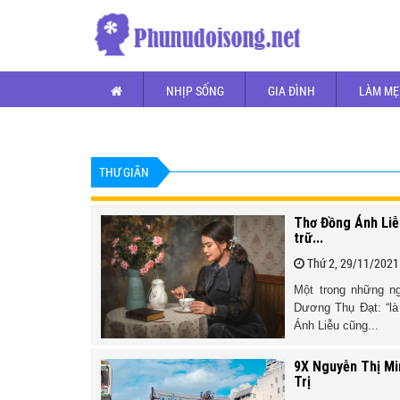
NHỊP SỐNG
GIA ĐÌNH
LÀM MẸ
THƯ GIÃN
Thơ Đồng Ánh Liễ
trữ...
Thứ 2, 29/11/2021
Một trong những n
Dương Thụ Đạt: “là
Ánh Liễu cũng...
9X Nguyễn Thị Mi
Trị