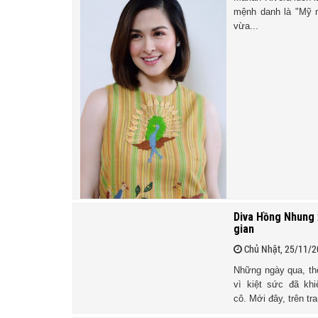
mệnh danh là "Mỹ n
vừa...
Diva Hồng Nhung x
gian
Chủ Nhật, 25/11/
Những ngày qua, th
vì kiệt sức đã kh
cô. Mới đây, trên tra