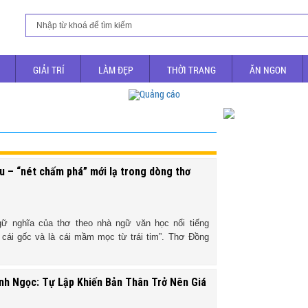
GIẢI TRÍ
LÀM ĐẸP
THỜI TRANG
ĂN NGON
u – “nét chấm phá” mới lạ trong dòng thơ
gữ nghĩa của thơ theo nhà ngữ văn học nổi tiếng
 cái gốc và là cái mầm mọc từ trái tim”. Thơ Đồng
nh Ngọc: Tự Lập Khiến Bản Thân Trở Nên Giá