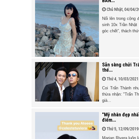
BẢN...
Chủ Nhật, 04/04/
Nổi lên trong cộng 
sinh 10x Trần Nhật
góc chết”, thách thứ
Sẵn sàng chửi Tr
thế...
Thứ 4, 10/03/2021
Coi Trấn Thành như
thừa nhận: "Trấn Th
già...
"Mỹ nhân đẹp nhất
điểm...
Thứ 5, 12/09/2019
Marian Rivera luôn 