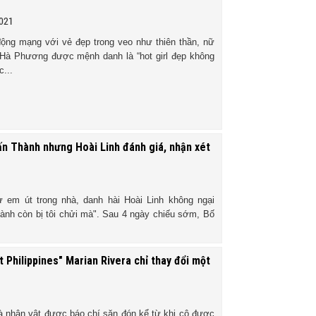
2021
động mạng với vẻ đẹp trong veo như thiên thần, nữ
 Hà Phương được mệnh danh là “hot girl đẹp không
c...
ấn Thành nhưng Hoài Linh đánh giá, nhận xét
 em út trong nhà, danh hài Hoài Linh không ngại
ành còn bị tôi chửi mà". Sau 4 ngày chiếu sớm, Bố
 Philippines" Marian Rivera chỉ thay đổi một
là nhân vật được báo chí săn đón kể từ khi cô được