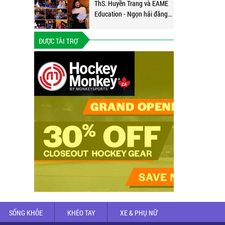
ThS. Huyền Trang và EAME
Education - Ngọn hải đăng...
ĐƯỢC TÀI TRỢ
SỐNG KHỎE
KHÉO TAY
XE & PHỤ NỮ