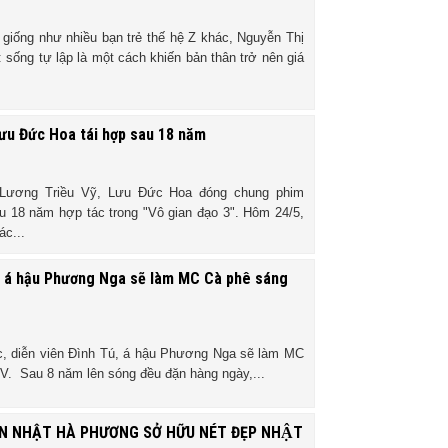
 giống như nhiều bạn trẻ thế hệ Z khác, Nguyễn Thị
 sống tự lập là một cách khiến bản thân trở nên giá
Lưu Đức Hoa tái hợp sau 18 năm
 Lương Triều Vỹ, Lưu Đức Hoa đóng chung phim
u 18 năm hợp tác trong "Vô gian đạo 3". Hôm 24/5,
ác...
ú, á hậu Phương Nga sẽ làm MC Cà phê sáng
, diễn viên Đình Tú, á hậu Phương Nga sẽ làm MC
V. Sau 8 năm lên sóng đều đặn hàng ngày,...
N NHẬT HÀ PHƯƠNG SỞ HỮU NÉT ĐẸP NHẬT