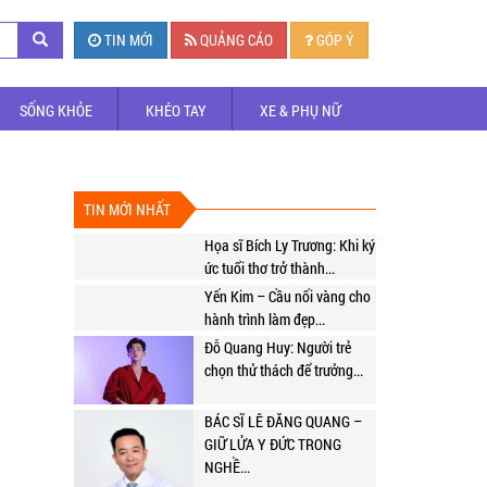
TIN MỚI
QUẢNG CÁO
GÓP Ý
SỐNG KHỎE
KHÉO TAY
XE & PHỤ NỮ
TIN MỚI NHẤT
Họa sĩ Bích Ly Trương: Khi ký
ức tuổi thơ trở thành...
Yến Kim – Cầu nối vàng cho
hành trình làm đẹp...
Đỗ Quang Huy: Người trẻ
chọn thử thách để trưởng...
BÁC SĨ LÊ ĐĂNG QUANG –
GIỮ LỬA Y ĐỨC TRONG
NGHỀ...