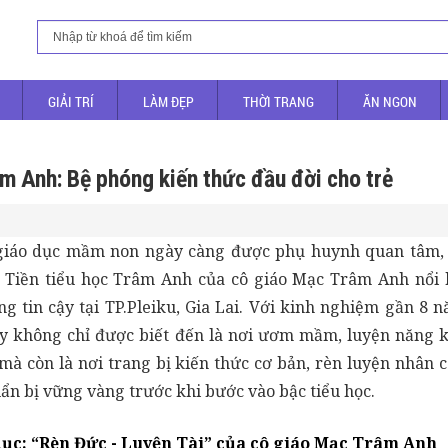
GIẢI TRÍ
LÀM ĐẸP
THỜI TRANG
ĂN NGON
âm Anh: Bệ phóng kiến thức đầu đời cho trẻ
giáo dục mầm non ngày càng được phụ huynh quan tâm, 
 Tiền tiểu học Trâm Anh của cô giáo Mạc Trâm Anh nổi 
g tin cậy tại TP.Pleiku, Gia Lai. Với kinh nghiệm gần 8 
ày không chỉ được biết đến là nơi ươm mầm, luyện năng 
 mà còn là nơi trang bị kiến thức cơ bản, rèn luyện nhân 
uẩn bị vững vàng trước khi bước vào bậc tiểu học.
dục: “Rèn Đức - Luyện Tài” của cô giáo Mạc Trâm Anh