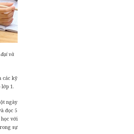
đại và
n các kỹ
 lớp 1.
Một ngày
và đọc 5
 học với
trong sự