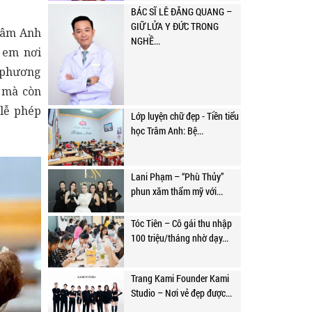
BÁC SĨ LÊ ĐĂNG QUANG –
GIỮ LỬA Y ĐỨC TRONG
Trâm Anh
NGHỀ...
 em nơi
 phương
 mà còn
 lễ phép
Lớp luyện chữ đẹp - Tiền tiểu
học Trâm Anh: Bệ...
Lani Phạm – “Phù Thủy”
phun xăm thẩm mỹ với...
Tóc Tiên – Cô gái thu nhập
100 triệu/tháng nhờ dạy...
Trang Kami Founder Kami
Studio – Nơi vẻ đẹp được...