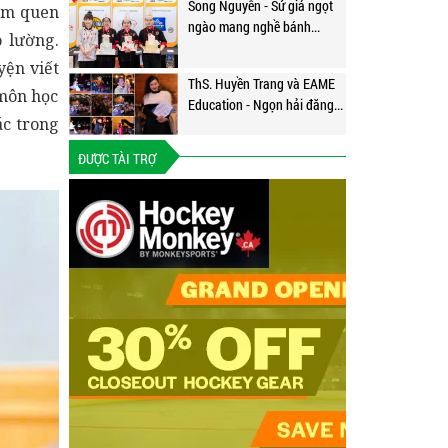
Song Nguyễn - Sứ giả ngọt
làm quen
ngào mang nghề bánh...
o lường.
yện viết
ThS. Huyền Trang và EAME
 môn học
Education - Ngọn hải đăng...
ác trong
ĐƯỢC TÀI TRỢ