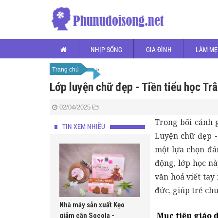
NHỊP SỐNG
GIA ĐÌNH
LÀM MẸ
Trang chủ
»
»
Lớp luyện chữ đẹp - Tiền tiểu học Tr
02/04/2025
Trong bối cảnh 
TIN XEM NHIỀU
Luyện chữ đẹp -
một lựa chọn đán
động, lớp học n
văn hoá viết tay
đức, giúp trẻ ch
Nhà máy sản xuất Kẹo
Mục tiêu giáo 
giảm cân Socola -