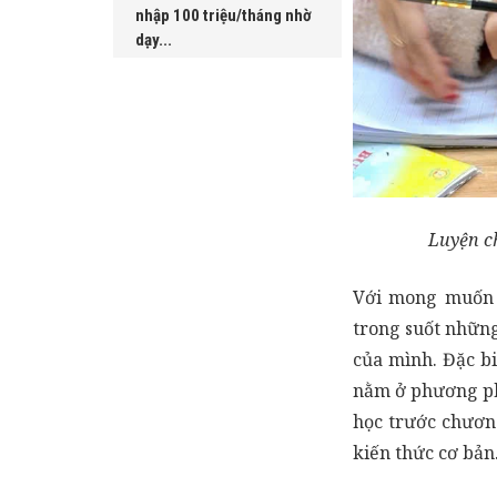
nhập 100 triệu/tháng nhờ
dạy...
Luyện c
Với mong muốn g
trong suốt nhữn
của mình. Đặc bi
nằm ở phương phá
học trước chươn
kiến thức cơ bản