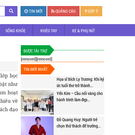
TIN MỚI
QUẢNG CÁO
GÓP Ý
SỐNG KHỎE
KHÉO TAY
XE & PHỤ NỮ
ĐƯỢC TÀI TRỢ
[removed][removed]
TIN MỚI NHẤT
lớp học
Họa sĩ Bích Ly Trương: Khi ký
bật như
ức tuổi thơ trở thành...
năm hoạt
Yến Kim – Cầu nối vàng cho
hành trình làm đẹp...
khiếu về
cách đạo
Đỗ Quang Huy: Người trẻ
chọn thử thách để trưởng...