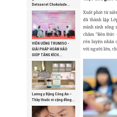
Detoxeret Chokolade...
Xuất phát từ ni
đã thành lập Lớ
mình sinh sống 
châm "Rèn Đức -
rèn luyện nhân c
VIÊN UỐNG TRUMISO -
với người lớn, ch
GIẢI PHÁP HOÀN HẢO
GIÚP TĂNG KÍCH...
Lương y Đặng Công An –
Thầy thuốc vì cộng đồng...