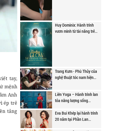
Huy Dominix: Hành trình
vươn mình từ tài năng trẻ...
Trang Kưm - Phù Thủy của
nghệ thuật tóc nam hiện...
ết tay,
 sứ mệnh
Liên Yoga – Hành trình lan
Trâm Anh
tỏa năng lượng sống...
ì ép trẻ
nền tảng
Eva Bui Khép lại hành trình
20 năm tại Phần Lan...