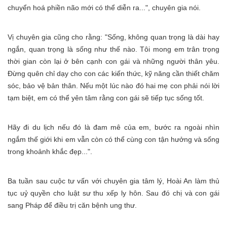
chuyển hoá phiền não mới có thể diễn ra...", chuyên gia nói.
Vị chuyên gia cũng cho rằng: "Sống, không quan trọng là dài hay
ngắn, quan trọng là sống như thế nào. Tôi mong em trân trọng
thời gian còn lại ở bên cạnh con gái và những người thân yêu.
Đừng quên chỉ dạy cho con các kiến thức, kỹ năng cần thiết chăm
sóc, bảo vệ bản thân. Nếu một lúc nào đó hai mẹ con phải nói lời
tạm biệt, em có thể yên tâm rằng con gái sẽ tiếp tục sống tốt.
Hãy đi du lịch nếu đó là đam mê của em, bước ra ngoài nhìn
ngắm thế giới khi em vẫn còn có thể cùng con tận hưởng và sống
trong khoảnh khắc đẹp...".
Ba tuần sau cuộc tư vấn với chuyên gia tâm lý, Hoài An làm thủ
tục uỷ quyền cho luật sư thu xếp ly hôn. Sau đó chị và con gái
sang Pháp để điều trị căn bệnh ung thư.