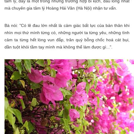
tâm lý, đây là một trong những trường hợp bi kịch, đau lòng nhất
mà chuyên gia tâm lý Hoàng Hải Vân (Hà Nội) nhận tư vấn.
Bà nói: "Có lẽ đau lớn nhất là cảm giác bất lực của bản thân khi
nhìn mọi thứ mình từng có, những người ta từng yêu, những tình
cảm ta từng hết lòng vun đắp, trân quý bỗng chốc hoá cát bụi,
dần tuột khỏi tầm tay mình mà không thể làm được gì...".