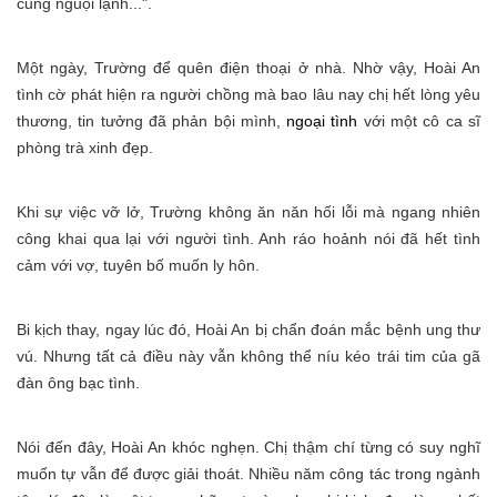
cũng nguội lạnh...".
Một ngày, Trường để quên điện thoại ở nhà. Nhờ vậy, Hoài An
tình cờ phát hiện ra người chồng mà bao lâu nay chị hết lòng yêu
thương, tin tưởng đã phản bội mình,
ngoại tình
với một cô ca sĩ
phòng trà xinh đẹp.
Khi sự việc vỡ lở, Trường không ăn năn hối lỗi mà ngang nhiên
công khai qua lại với người tình. Anh ráo hoảnh nói đã hết tình
cảm với vợ, tuyên bố muốn ly hôn.
Bi kịch thay, ngay lúc đó, Hoài An bị chẩn đoán mắc bệnh ung thư
vú. Nhưng tất cả điều này vẫn không thể níu kéo trái tim của gã
đàn ông bạc tình.
Nói đến đây, Hoài An khóc nghẹn. Chị thậm chí từng có suy nghĩ
muốn tự vẫn để được giải thoát. Nhiều năm công tác trong ngành