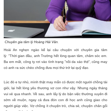
Chuyên gia tâm lý Hoàng Hải Vân.
Hoài An nghẹn ngào kể lại câu chuyện với chuyên gia tâm
lý: "Thời gian đầu, anh Trường hết lòng quan tâm, chăm sóc em.
Ba em mất, công ty rơi vào tình trạng "nồi da xáo thịt", cũng may
có anh ra sức chèo chống đưa mọi thứ trở lại quỹ đạo.
Lúc đó e tự nhủ, mình thật may mắn có được một người chồng tài
giỏi, lại hết lòng yêu thương vợ con như vậy. Nhưng ngày tháng
vui vẻ qua nhanh. Về sau, anh lấy lý do bận việc thường xuyên đi
sớm về muộn, ngay cả đưa đón con đi học anh cũng giao cho
người giúp việc. Vợ chồng ít chuyện trò, chia sẻ, chuyện chăn gối