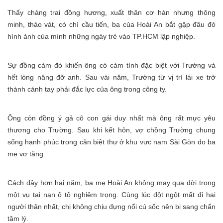
Thấy chàng trai đồng hương, xuất thân cơ hàn nhưng thông
minh, tháo vát, có chí cầu tiến, ba của Hoài An bắt gặp đâu đó
hình ảnh của mình những ngày trẻ vào TP.HCM lập nghiệp.
Sự đồng cảm đó khiến ông có cảm tình đặc biệt với Trường và
hết lòng nâng đỡ anh. Sau vài năm, Trường từ vị trí lái xe trở
thành cánh tay phải đắc lực của ông trong công ty.
Ông còn đồng ý gả cô con gái duy nhất mà ông rất mực yêu
thương cho Trường. Sau khi kết hôn, vợ chồng Trường chung
sống hạnh phúc trong căn biệt thự ở khu vực nam Sài Gòn do ba
mẹ vợ tặng.
Cách đây hơn hai năm, ba mẹ Hoài An không may qua đời trong
một vụ tai nạn ô tô nghiêm trọng. Cùng lúc đột ngột mất đi hai
người thân nhất, chị không chịu đựng nổi cú sốc nên bị sang chấn
tâm lý.