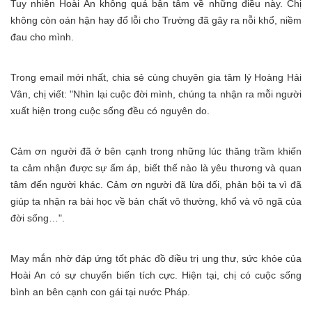
Tuy nhiên Hoài An không quá bận tâm về những điều này. Chị
không còn oán hận hay đổ lỗi cho Trường đã gây ra nỗi khổ, niềm
đau cho mình.
Trong email mới nhất, chia sẻ cùng chuyên gia tâm lý Hoàng Hải
Vân, chị viết: "Nhìn lại cuộc đời mình, chúng ta nhận ra mỗi người
xuất hiện trong cuộc sống đều có nguyên do.
Cảm ơn người đã ở bên cạnh trong những lúc thăng trầm khiến
ta cảm nhận được sự ấm áp, biết thế nào là yêu thương và quan
tâm đến người khác. Cảm ơn người đã lừa dối, phản bội ta vì đã
giúp ta nhận ra bài học về bản chất vô thường, khổ và vô ngã của
đời sống…".
May mắn nhờ đáp ứng tốt phác đồ điều trị ung thư, sức khỏe của
Hoài An có sự chuyển biến tích cực. Hiện tại, chị có cuộc sống
bình an bên cạnh con gái tại nước Pháp.