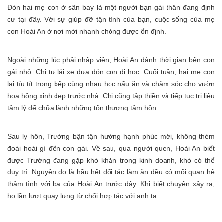
Đón hai mẹ con ở sân bay là một người bạn gái thân đang định
cư tại đây. Với sự giúp đỡ tận tình của bạn, cuộc sống của mẹ
con Hoài An ở nơi mới nhanh chóng được ổn định.
Ngoài những lúc phải nhập viện, Hoài An dành thời gian bên con
gái nhỏ. Chị tự lái xe đưa đón con đi học. Cuối tuần, hai mẹ con
lại tíu tít trong bếp cùng nhau học nấu ăn và chăm sóc cho vườn
hoa hồng xinh đẹp trước nhà. Chị cũng tập thiền và tiếp tục trị liệu
tâm lý để chữa lành những tổn thương tâm hồn.
Sau ly hôn, Trường bận tận hưởng hạnh phúc mới, không thèm
đoái hoài gì đến con gái. Về sau, qua người quen, Hoài An biết
được Trường đang gặp khó khăn trong kinh doanh, khó có thể
duy trì. Nguyên do là hầu hết đối tác làm ăn đều có mối quan hệ
thâm tình với ba của Hoài An trước đây. Khi biết chuyện xảy ra,
họ lần lượt quay lưng từ chối hợp tác với anh ta.